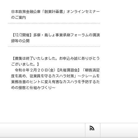
日本政策金融公庫「創業計画書」オンラインセミナー
のご案内
【12/2開催】多摩・島しょ事業承継フォーラムの講演
録等の公開
【募集は終了いたしました。お申込み誠にありがとう
ございました。】
令和８年２月２０日(金)【共催講習会】「顧客満足
度を高め、従業員を守るカスハラ対策」～クレームを
業務改善のヒントに変え有害なカスハラを予防するた
めの接客と仕組みづくり～