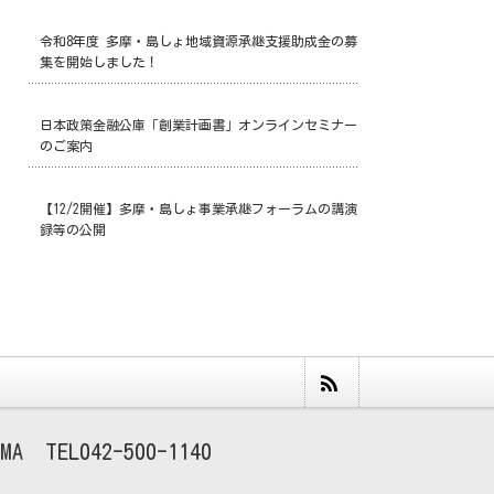
令和8年度 多摩・島しょ地域資源承継支援助成金の募
集を開始しました！
日本政策金融公庫「創業計画書」オンラインセミナー
のご案内
【12/2開催】多摩・島しょ事業承継フォーラムの講演
録等の公開
MA
042-500-1140