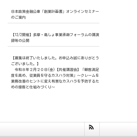
日本政策金融公庫「創業計画書」オンラインセミナー
のご案内
【12/2開催】多摩・島しょ事業承継フォーラムの講演
録等の公開
【募集は終了いたしました。お申込み誠にありがとう
ございました。】
令和８年２月２０日(金)【共催講習会】「顧客満足
度を高め、従業員を守るカスハラ対策」～クレームを
業務改善のヒントに変え有害なカスハラを予防するた
めの接客と仕組みづくり～