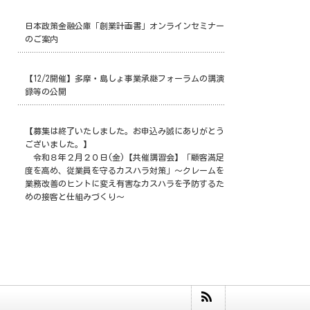
日本政策金融公庫「創業計画書」オンラインセミナー
のご案内
【12/2開催】多摩・島しょ事業承継フォーラムの講演
録等の公開
【募集は終了いたしました。お申込み誠にありがとう
ございました。】
令和８年２月２０日(金)【共催講習会】「顧客満足
度を高め、従業員を守るカスハラ対策」～クレームを
業務改善のヒントに変え有害なカスハラを予防するた
めの接客と仕組みづくり～