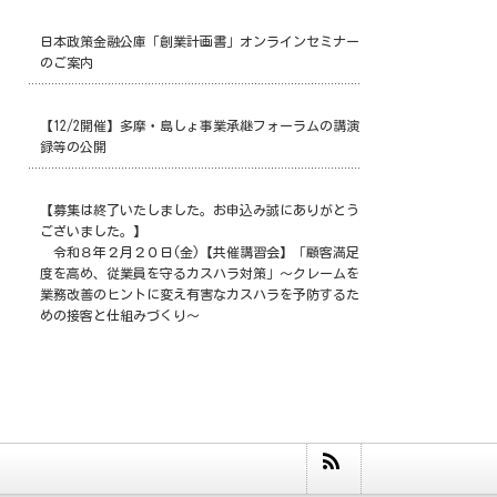
日本政策金融公庫「創業計画書」オンラインセミナー
のご案内
【12/2開催】多摩・島しょ事業承継フォーラムの講演
録等の公開
【募集は終了いたしました。お申込み誠にありがとう
ございました。】
令和８年２月２０日(金)【共催講習会】「顧客満足
度を高め、従業員を守るカスハラ対策」～クレームを
業務改善のヒントに変え有害なカスハラを予防するた
めの接客と仕組みづくり～