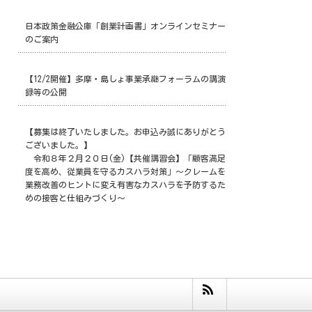
日本政策金融公庫「創業計画書」オンラインセミナー
のご案内
【12/2開催】多摩・島しょ事業承継フォーラムの講演
録等の公開
【募集は終了いたしました。お申込み誠にありがとう
ございました。】
令和８年２月２０日(金)【共催講習会】「顧客満足
度を高め、従業員を守るカスハラ対策」～クレームを
業務改善のヒントに変え有害なカスハラを予防するた
めの接客と仕組みづくり～