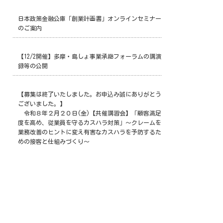
日本政策金融公庫「創業計画書」オンラインセミナー
のご案内
【12/2開催】多摩・島しょ事業承継フォーラムの講演
録等の公開
【募集は終了いたしました。お申込み誠にありがとう
ございました。】
令和８年２月２０日(金)【共催講習会】「顧客満足
度を高め、従業員を守るカスハラ対策」～クレームを
業務改善のヒントに変え有害なカスハラを予防するた
めの接客と仕組みづくり～