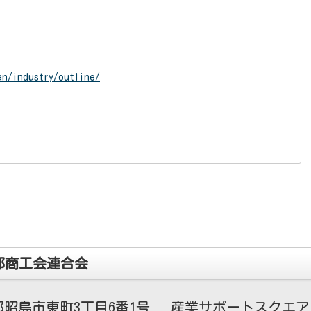
an/industry/outline/
都商工会連合会
昭島市東町3丁目6番1号 産業サポートスクエア・