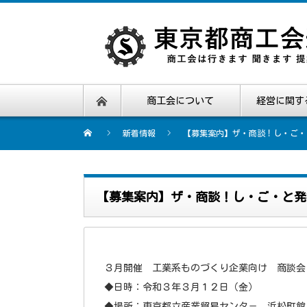
商工会について
経営に関す
新着情報
【募集案内】ザ・商談！し・ご・
【募集案内】ザ・商談！し・ご・と発
３月開催 工業系ものづくり企業向け 商談会
◆日時：令和３年３月１２日（金）
◆場所：東京都立産業貿易センタ－ 浜松町館