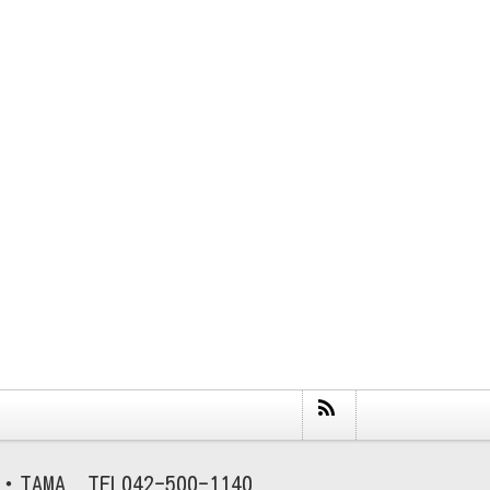
TAMA
042-500-1140