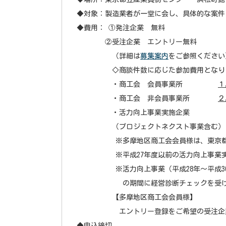
◆対象：製造業者が一堂に会し、具体的な案件
◆費用： ①発注企業 無料
②受注企業 エントリー無料
（詳細は
募集案内
をご参照ください
◇商談件数に応じた参加費用となり
・商工会 会員事業所
１
・商工会 非会員事業所
２
・活力向上事業実施企
（プロジェクトネクスト事業含む）
※多摩地区商工会会員様は、東京
※平成27年度以前の活力向上事業
※活力向上事業（平成28年～平成
の期間に経営診断チェックを受
【多摩地区商工会会員様】
エントリー登録をご希望の受注企
◆申込締切