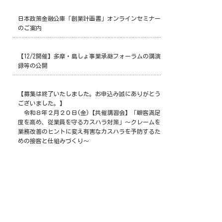
日本政策金融公庫「創業計画書」オンラインセミナー
のご案内
【12/2開催】多摩・島しょ事業承継フォーラムの講演
録等の公開
【募集は終了いたしました。お申込み誠にありがとう
ございました。】
令和８年２月２０日(金)【共催講習会】「顧客満足
度を高め、従業員を守るカスハラ対策」～クレームを
業務改善のヒントに変え有害なカスハラを予防するた
めの接客と仕組みづくり～