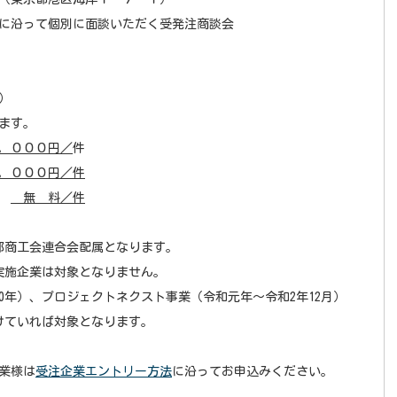
に沿って個別に面談いただく受発注商談会
）
ます。
，０００円／
件
，０００円／件
業
無 料／件
都商工会連合会配属となります。
実施企業は対象となりません。
30年）、プロジェクトネクスト事業（令和元年～令和2年12月）
けていれば対象となります。
業様は
受注企業エントリー方法
に沿ってお申込みください。