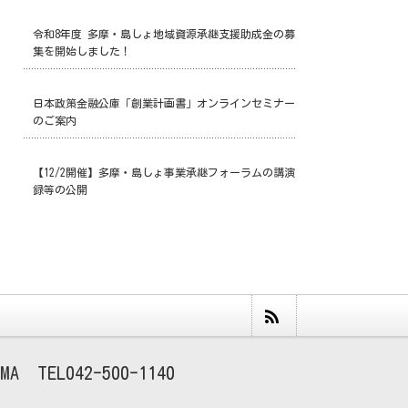
令和8年度 多摩・島しょ地域資源承継支援助成金の募
集を開始しました！
日本政策金融公庫「創業計画書」オンラインセミナー
のご案内
【12/2開催】多摩・島しょ事業承継フォーラムの講演
録等の公開
MA
042-500-1140