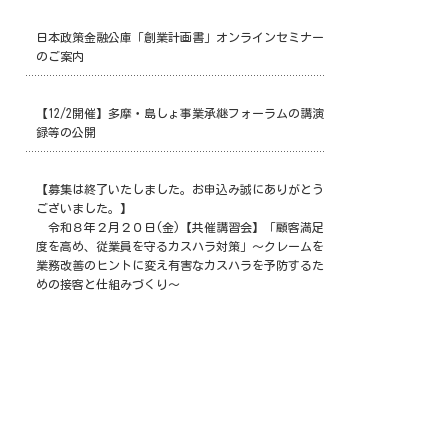
日本政策金融公庫「創業計画書」オンラインセミナー
のご案内
【12/2開催】多摩・島しょ事業承継フォーラムの講演
録等の公開
【募集は終了いたしました。お申込み誠にありがとう
ございました。】
令和８年２月２０日(金)【共催講習会】「顧客満足
度を高め、従業員を守るカスハラ対策」～クレームを
業務改善のヒントに変え有害なカスハラを予防するた
めの接客と仕組みづくり～