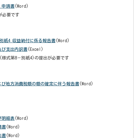
）申請書
(Word)
が必要です
別紙4 収益納付に係る報告書
(Word)
及び支出内訳書
(Excel)
様式第8－別紙4)の提出が必要です
および地方消費税額の額の確定に伴う報告書
(Word)
)
び明細表
(Word)
請書
(Word)
出書
(Word)