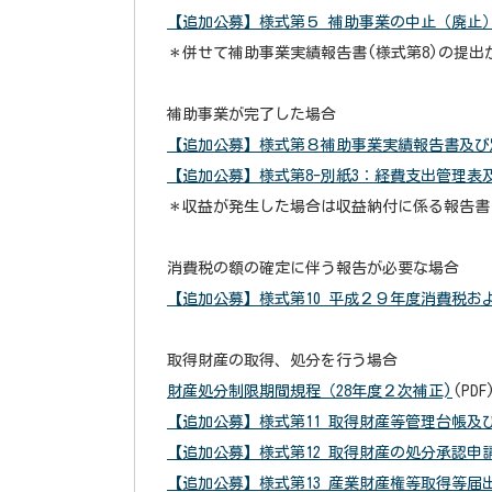
【追加公募】様式第５ 補助事業の中止（廃止
＊併せて補助事業実績報告書(様式第8)の提出
補助事業が完了した場合
【追加公募】様式第８補助事業実績報告書及び
【追加公募】様式第8-別紙3：経費支出管理表
＊収益が発生した場合は収益納付に係る報告書(
消費税の額の確定に伴う報告が必要な場合
【追加公募】様式第10 平成２９年度消費税
取得財産の取得、処分を行う場合
財産処分制限期間規程（28年度２次補正)
(PDF
【追加公募】様式第11 取得財産等管理台帳及
【追加公募】様式第12 取得財産の処分承認申
【追加公募】様式第13 産業財産権等取得等届