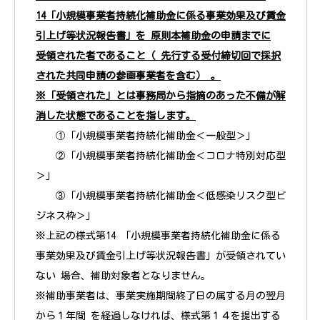
14「小規模事業者持続化補助金に係る事業効果及び賃金
引上げ等状況報告書」を 原則本補助金の申請までに
受領された者であること（ 先行する受付締切回で採択
された共同申請の参画事業者を含む） 。
※「受領された」とは事務局から指摘のあった不備が解
消した状態であることを指します。
①「小規模事業者持続化補助金＜一般型＞」
②「小規模事業者持続化補助金＜コロナ特別対応型
＞」
③「小規模事業者持続化補助金＜低感染リスク型ビ
ジネス枠＞」
※上記の様式第14 「小規模事業者持続化補助金に係る
事業効果及び賃金引上げ等状況報告書」が受領されてい
ない 場合、補助対象者となりません。
※補助事業者は、事業実施期間終了日の属する月の翌月
から１年間 を経過しなければ、様式第１４を提出する