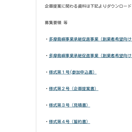
企画提案に関わる資料は下記よりダウンロード
募集要領 等
・
多摩島嶼事業承継促進事業（創業者希望向け
・
多摩島嶼事業承継促進事業（創業者希望向け
・
様式第１号(参加申込書）
・
様式第２号（企画提案書）
・
様式第３号（見積書）
・
様式第４号（誓約書）