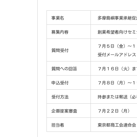
事業名
多摩島嶼事業承継促
募集内容
創業希望者向けセミ
７月５日（金）～１
質問受付
受付メールアドレス：info
質問への回答
７月１６日（火）ま
申込受付
７月８日（月）～１
受付方法
持参または郵送（必
企画提案審査
７月２２日（月） 
担当者
東京都商工会連合会