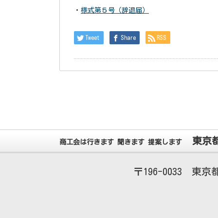
・
様式第５号（辞退届）
Tweet
Share
RSS
東京
商工会は行きます 聞きます 提案します
196-0033
東京都