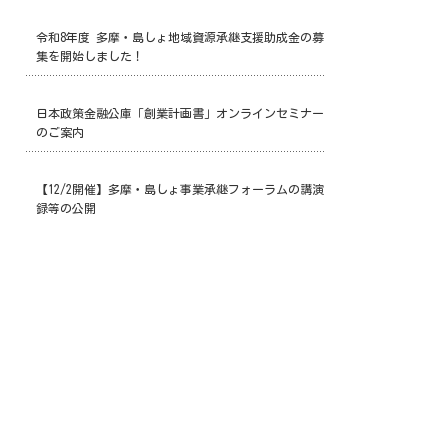
令和8年度 多摩・島しょ地域資源承継支援助成金の募
集を開始しました！
日本政策金融公庫「創業計画書」オンラインセミナー
のご案内
【12/2開催】多摩・島しょ事業承継フォーラムの講演
録等の公開